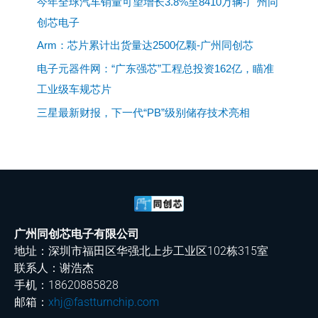
今年全球汽车销量可望增长3.8%至8410万辆-广州同
创芯电子
Arm：芯片累计出货量达2500亿颗-广州同创芯
电子元器件网：“广东强芯”工程总投资162亿，瞄准
工业级车规芯片
三星最新财报，下一代“PB”级别储存技术亮相
广州同创芯电子有限公司
地址：深圳市福田区华强北上步工业区102栋315室
联系人：谢浩杰
手机：18620885828
邮箱：
xhj@fastturnchip.com