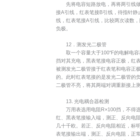
先将电容短路放电，再将两引线做好A
接A引线，红表笔接B引线，待指针静
线，红表笔接A引线，比较两次读数
负极。
12．测发光二极管
取一个容量大于100“F的电解电容
挡对其充电，黑表笔接电容正极，红
被测发光二极管接于红表笔和电容正
的。此时红表笔接的是发光二极管的
二极管不亮，将其两端对调重新接上
13. 光电耦合器检测
万用表选用电阻R×100挡，不得选
红、黑表笔接输入端，测正、反向电
几十千欧。若正、反向电阻相近，标明
表笔接输出端，测正、反向电阻，正