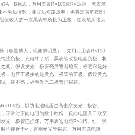
、B标志，万用表置R×100或R×1k挡，黑表笔
止不动后读数，测完后短路放电；再将黑表笔接B引
，阻值较大的一次黑表笔所接为正极，红表笔所接为
器（容量越大，现象越明显），先用万用表R×100
表笔接负极，充电终了后，黑表笔改接电容负极，将
极之间。假设发光二极管亮后逐渐熄灭，标明它是好
负极，电容正极接的是发光二极管的正极。假设发光
测试，还不亮，标明发光二极管已损坏。
R×10k挡，以防电池电压过高击穿发光二极管。
阻，正常时正向电阻为数十欧姆，反向电阻几千欧至
发光二极管已损坏。万用表选电阻R×1挡。红、黑
常时均接近于∞，否则受光管损坏。万用表选电阻