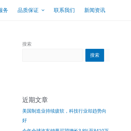
服务
品质保证
联系我们
新闻资讯
搜索
搜索
近期文章
美国制造业持续疲软，科技行业却趋势向
好
今年全球汽车销量可望增长3.8%至8410万