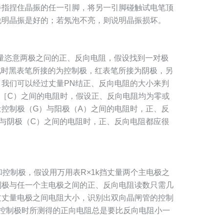
手指捏住晶振的任一引脚，将另一引脚碰触试电笔顶
说明晶振是好的；若氖泡不亮，则说明晶振损坏。
丈量恣意两极之问的正、反向电阻，假设找到一对极
则此时黑表笔所接的为控制极，红表笔所接为阴极，另
，我们可以经过丈量PN结正、反向电阻的大小来判
［C）之间的电阻时，假设正、反向电阻均为零或
控制极（G）与阳极（A）之间的电阻时，正、反
与阴极（C）之间的电阻时，正、反向电阻都应很
制极，假设用万用表R×1k挡丈量两个主电极之
制极与任一个主电极之间的正、反向电阻读数只需几
过丈量电极之间电阻大小，识别出双向晶闸管的控制
控制极时所测得的正向电阻总是要比反向电阻小一