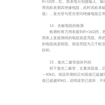
R×10挡，红、黑表笔分别接输入、
用兆欧表测其绝缘电阻，此时兆欧表
值），发光管与受光管问绝缘电阻正常
14．光敏电阻的检测
检测时将万用表拨到R×1kΩ挡，
用表上直接测得的电阻就是亮阻。再
的电阻就是暗阻。假设亮阻为几千欧
好的。
15．激光二极管损坏判别
拆下激光二极管，丈量其阻值，正常
～40kΩ。假设所测的正向阻值已超越
值已超越90kΩ，说明该管已损坏，不