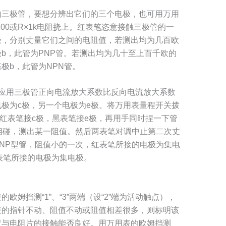
三极管，要想分辨出它们的三个电极，也可用万用
00或R×1k电阻挠上。红表笔恣意接触三极管的一
极，分别丈量它们之间的电阻值，若测出均为几百欧
b，此管为PNP管。若测出均为几十至上百千欧的
极b，此管为NPN管。
用三极管正向电流放大系数比反向电流放大系数
极为c极，另一个电极为e极。将万用表量程开关拨
，令红表笔接c极，黑表笔接e极，再用手同时捏一下管
接相碰，测出某一阻值。然后两表笔对调中止第二次丈
NP型管，阻值小的一次，红表笔所接的电极为集电
表笔所接的电极为集电极。
挡测“1”、“3”两端（设“2”端为活动触点），
表的指针不动、阻值不动或阻值相差很多，则标明该
臂与电阻片的接触能否良好。用万用表的欧姆挡测