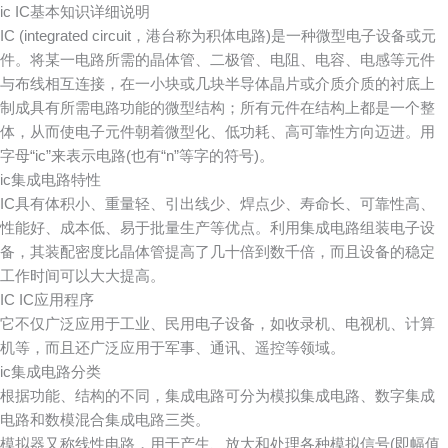
ic IC基本知识详细说明
IC (integrated circuit，港台称为积体电路)是一种微型电子设备或元
件。将某一电路所需的晶体管、二极管、电阻、电容、电感等元件
与布线相互连接，在一小块或几块半导体晶片或介质介质的衬底上
制成具有所需电路功能的微型结构；所有元件在结构上都是一个整
体，从而使电子元件朝着微型化、低功耗、高可靠性方向迈进。用
字母“ic”来表示电路(也有“n”等字的符号)。
ic集成电路特性
IC具有体积小、重量轻、引出线少、焊点少、寿命长、可靠性高、
性能好、成本低、易于批量生产等优点。利用集成电路组装电子设
备，其装配密度比晶体管提高了几十倍到数千倍，而且设备的稳定
工作时间可以大大提高。
IC IC应用程序
它不仅广泛应用于工业、民用电子设备，如收录机、电视机、计算
机等，而且还广泛应用于军事、通讯、遥控等领域。
ic集成电路分类
根据功能、结构的不同，集成电路可分为模拟集成电路、数字集成
电路和数模混合集成电路三类。
模拟器又称线性电路，用于产生、放大和处理各种模拟信号(即幅值