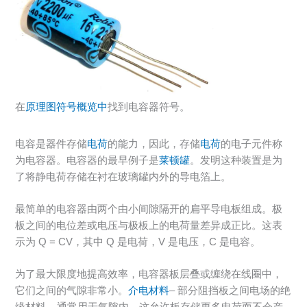
在
原理图符号概览中
找到电容器符号。
电容是器件存储
电荷
的能力，因此，存储
电荷
的电子元件称
为电容器。电容器的最早例子是
莱顿罐
。发明这种装置是为
了将静电荷存储在衬在玻璃罐内外的导电箔上。
最简单的电容器由两个由小间隙隔开的扁平导电板组成。极
板之间的电位差或电压与极板上的电荷量差异成正比。这表
示为 Q = CV，其中 Q 是电荷，V 是电压，C 是电容。
为了最大限度地提高效率，电容器板层叠或缠绕在线圈中，
它们之间的气隙非常小。
介电材料
– 部分阻挡板之间电场的绝