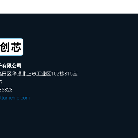
子有限公司
田区华强北上步工业区102栋315室
杰
5828
tturnchip.com