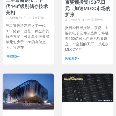
三星最新财报，下一
京瓷预投资150亿日
代“PB”级别储存技术
元，加速MLCC市场的
亮相
扩张
2022年8月11日
没有评论
2022年8月11日
没有评论
三星宣告将发行之下一代
据日经日报报导，京瓷，主
“PB”储存，这是一种全新的
要的电子元件制造商，将融
解决方案，可让单个服务器
资150亿日元在鹿儿岛县建
单元包少于1 PB的存储空
立一个全新的工厂，以减少
间。容许在
MLCC的产
阅读更多»
阅读更多»