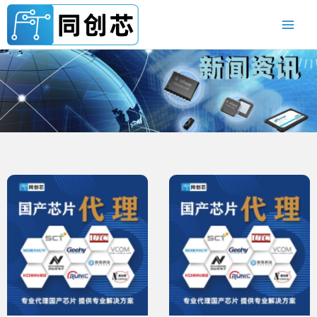
跳
至
内
容
P
P
P
P
P
a
a
a
a
a
g
g
g
g
g
e
e
e
e
e